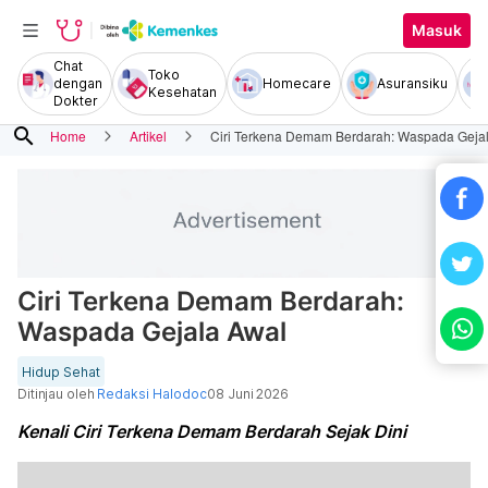
Masuk
Chat
Toko
dengan
Homecare
Asuransiku
Kesehatan
Dokter
search
Home
Artikel
Ciri Terkena Demam Berdarah: Waspada Geja
Ciri Terkena Demam Berdarah:
Waspada Gejala Awal
Hidup Sehat
Ditinjau oleh
Redaksi Halodoc
08 Juni 2026
Kenali Ciri Terkena Demam Berdarah Sejak Dini