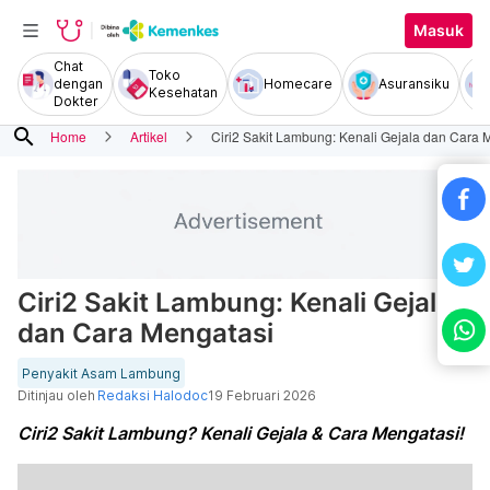
Masuk
Chat
Toko
dengan
Homecare
Asuransiku
Kesehatan
Dokter
search
Home
Artikel
Ciri2 Sakit Lambung: Kenali Gejala dan Cara 
Ciri2 Sakit Lambung: Kenali Gejala
dan Cara Mengatasi
Penyakit Asam Lambung
Ditinjau oleh
Redaksi Halodoc
19 Februari 2026
Ciri2 Sakit Lambung? Kenali Gejala & Cara Mengatasi!