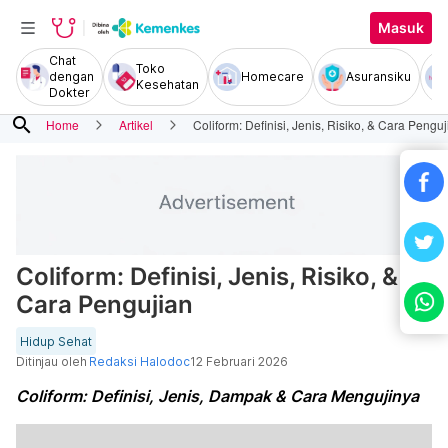
Masuk
Chat
Toko
dengan
Homecare
Asuransiku
Kesehatan
Dokter
search
Home
Artikel
Coliform: Definisi, Jenis, Risiko, & Cara Pengu
Coliform: Definisi, Jenis, Risiko, &
Cara Pengujian
Hidup Sehat
Ditinjau oleh
Redaksi Halodoc
12 Februari 2026
Coliform: Definisi, Jenis, Dampak & Cara Mengujinya