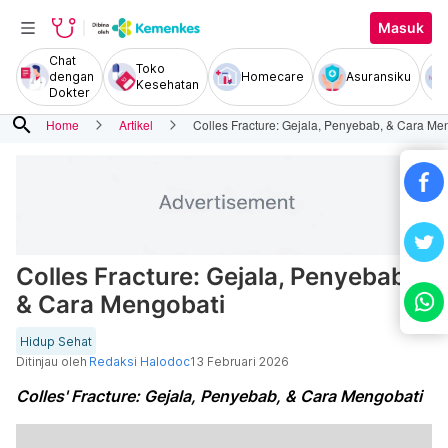
Masuk
Chat
Toko
dengan
Homecare
Asuransiku
Kesehatan
Dokter
search
Home
Artikel
Colles Fracture: Gejala, Penyebab, & Cara Me
Colles Fracture: Gejala, Penyebab,
& Cara Mengobati
Hidup Sehat
Ditinjau oleh
Redaksi Halodoc
13 Februari 2026
Colles' Fracture: Gejala, Penyebab, & Cara Mengobati