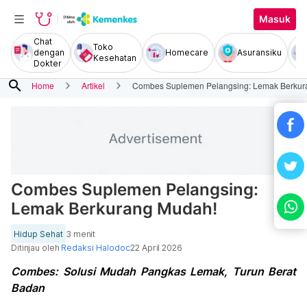
Masuk
Chat
Toko
dengan
Homecare
Asuransiku
Kesehatan
Dokter
search
Home
Artikel
Combes Suplemen Pelangsing: Lemak Berkur
Combes Suplemen Pelangsing:
Lemak Berkurang Mudah!
Hidup Sehat
3 menit
Ditinjau oleh
Redaksi Halodoc
22 April 2026
Combes: Solusi Mudah Pangkas Lemak, Turun Berat
Badan