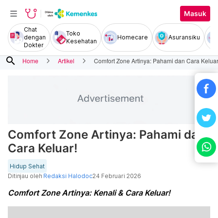
Masuk
Chat
Toko
dengan
Homecare
Asuransiku
Kesehatan
Dokter
search
Home
Artikel
Comfort Zone Artinya: Pahami dan Cara Keluar
Comfort Zone Artinya: Pahami dan
Cara Keluar!
Hidup Sehat
Ditinjau oleh
Redaksi Halodoc
24 Februari 2026
Comfort Zone Artinya: Kenali & Cara Keluar!