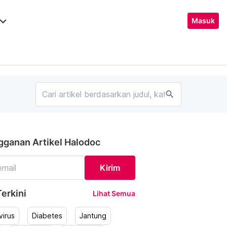
ard_arrow_down
Masuk
search
gganan Artikel Halodoc
Kirim
erkini
Lihat Semua
irus
Diabetes
Jantung