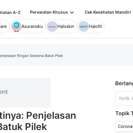
keyboard_arrow_down
keybo
Perawatan Khusus
Cek Kesehatan Mandiri
hatan A-Z
are
Asuransiku
Haloskin
Halofit
enjelasan Ringan Selesma Batuk Pilek
Berlan
inya: Penjelasan
Topik T
atuk Pilek
Coronav