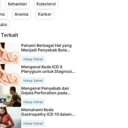
Kehamilan
Kolesterol
nsi
Anemia
Kanker
uksi
 Terkait
Pahami Berbagai Hal yang
Menjadi Penyebab Buta
Warna
Hidup Sehat
Mengenal Kode ICD X
Pterygium untuk Diagnosis
Mata
Hidup Sehat
Mengenal Penyebab dan
Gejala Perforation pada
Tubuh
Hidup Sehat
Memahami Kode
Gastropathy ICD 10 dalam
Rekam Medis Pasien
Hidup Sehat