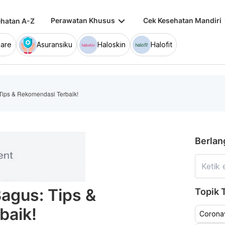
keyboard_arrow_down
keybo
Perawatan Khusus
Cek Kesehatan Mandiri
hatan A-Z
are
Asuransiku
Haloskin
Halofit
Tips & Rekomendasi Terbaik!
Berlan
agus: Tips &
Topik T
baik!
Coronav