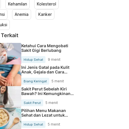
Kehamilan
Kolesterol
nsi
Anemia
Kanker
uksi
 Terkait
Ketahui Cara Mengobati
Sakit Gigi Berlubang
9 menit
Hidup Sehat
Ini Jenis Gatal pada Kulit
Anak, Gejala dan Cara
Mengobatinya
5 menit
Biang Keringat
Sakit Perut Sebelah Kiri
Bawah? Ini Kemungkinan
Penyebabnya
5 menit
Sakit Perut
Pilihan Menu Makanan
Sehat dan Lezat untuk
Mengurangi Kolesterol
5 menit
Hidup Sehat