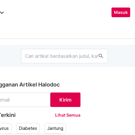
ard_arrow_down
Masuk
search
gganan Artikel Halodoc
Kirim
erkini
Lihat Semua
irus
Diabetes
Jantung