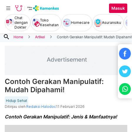
Masuk
Chat
Toko
dengan
Homecare
Asuransiku
Kesehatan
Dokter
search
Home
Artikel
Contoh Gerakan Manipulatif: Mudah Dipahami
Contoh Gerakan Manipulatif:
Mudah Dipahami!
Hidup Sehat
Ditinjau oleh
Redaksi Halodoc
11 Februari 2026
Contoh Gerakan Manipulatif: Jenis & Manfaatnya!