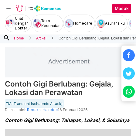
Masuk
Chat
Toko
dengan
Homecare
Asuransiku
Kesehatan
Dokter
search
Home
Artikel
Contoh Gigi Berlubang: Gejala, Lokasi dan Pe
Contoh Gigi Berlubang: Gejala,
Lokasi dan Perawatan
TIA (Transient Ischaemic Attack)
Ditinjau oleh
Redaksi Halodoc
16 Februari 2026
Contoh Gigi Berlubang: Tahapan, Lokasi, & Solusinya