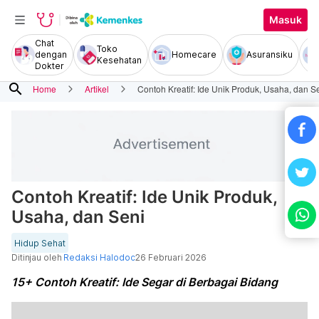
Masuk
Chat
Toko
dengan
Homecare
Asuransiku
Kesehatan
Dokter
search
Home
Artikel
Contoh Kreatif: Ide Unik Produk, Usaha, dan S
Contoh Kreatif: Ide Unik Produk,
Usaha, dan Seni
Hidup Sehat
Ditinjau oleh
Redaksi Halodoc
26 Februari 2026
15+ Contoh Kreatif: Ide Segar di Berbagai Bidang