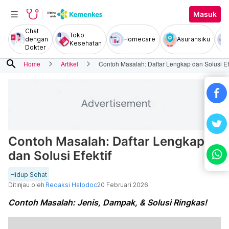
Masuk
Chat
Toko
dengan
Homecare
Asuransiku
Kesehatan
Dokter
search
Home
Artikel
Contoh Masalah: Daftar Lengkap dan Solusi Efe
Contoh Masalah: Daftar Lengkap
dan Solusi Efektif
Hidup Sehat
Ditinjau oleh
Redaksi Halodoc
20 Februari 2026
Contoh Masalah: Jenis, Dampak, & Solusi Ringkas!