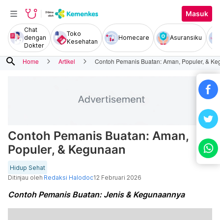
Masuk
Chat
Toko
dengan
Homecare
Asuransiku
Kesehatan
Dokter
search
Home
Artikel
Contoh Pemanis Buatan: Aman, Populer, & K
Contoh Pemanis Buatan: Aman,
Populer, & Kegunaan
Hidup Sehat
Ditinjau oleh
Redaksi Halodoc
12 Februari 2026
Contoh Pemanis Buatan: Jenis & Kegunaannya