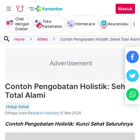
Masuk
Chat
Toko
dengan
Homecare
Asuransiku
Kesehatan
Dokter
search
Home
Artikel
Contoh Pengobatan Holistik: Sehat Total Alami
Contoh Pengobatan Holistik: Sehat
Total Alami
Hidup Sehat
Ditinjau oleh
Redaksi Halodoc
15 Mei 2026
Contoh Pengobatan Holistik: Kunci Sehat Seluruhnya