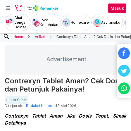
Masuk
Chat
Toko
dengan
Homecare
Asuransiku
Kesehatan
Dokter
search
Home
Artikel
Contrexyn Tablet Aman? Cek Dosis dan Petunj
Contrexyn Tablet Aman? Cek Dosis
dan Petunjuk Pakainya!
Hidup Sehat
Ditinjau oleh
Redaksi Halodoc
18 Mei 2026
Contrexyn Tablet Aman Jika Dosis Tepat, Simak
Detailnya