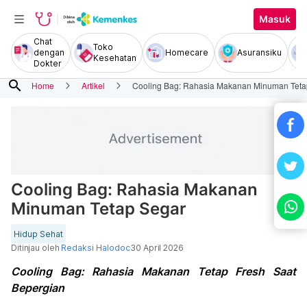
Masuk
Chat
Toko
dengan
Homecare
Asuransiku
Kesehatan
Dokter
search
Home
Artikel
Cooling Bag: Rahasia Makanan Minuman Teta
Cooling Bag: Rahasia Makanan
Minuman Tetap Segar
Hidup Sehat
Ditinjau oleh
Redaksi Halodoc
30 April 2026
Cooling Bag: Rahasia Makanan Tetap Fresh Saat
Bepergian