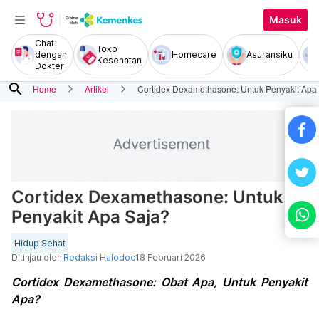
Masuk
Chat
Toko
dengan
Homecare
Asuransiku
Kesehatan
Dokter
search
Home
Artikel
Cortidex Dexamethasone: Untuk Penyakit Apa
Cortidex Dexamethasone: Untuk
Penyakit Apa Saja?
Hidup Sehat
Ditinjau oleh
Redaksi Halodoc
18 Februari 2026
Cortidex Dexamethasone: Obat Apa, Untuk Penyakit
Apa?