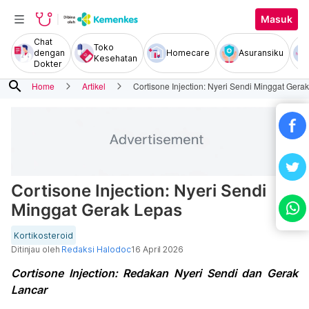
Masuk
Chat
Toko
dengan
Homecare
Asuransiku
Kesehatan
Dokter
search
Home
Artikel
Cortisone Injection: Nyeri Sendi Minggat Gera
Cortisone Injection: Nyeri Sendi
Minggat Gerak Lepas
Kortikosteroid
Ditinjau oleh
Redaksi Halodoc
16 April 2026
Cortisone Injection: Redakan Nyeri Sendi dan Gerak
Lancar