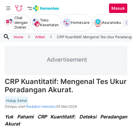
Masuk
Chat
Toko
dengan
Homecare
Asuransiku
Kesehatan
Dokter
search
Home
Artikel
CRP Kuantitatif: Mengenal Tes Ukur Peradanga
CRP Kuantitatif: Mengenal Tes Ukur
Peradangan Akurat.
Hidup Sehat
Ditinjau oleh
Redaksi Halodoc
05 Mei 2026
Yuk Pahami CRP Kuantitatif: Deteksi Peradangan
Akurat