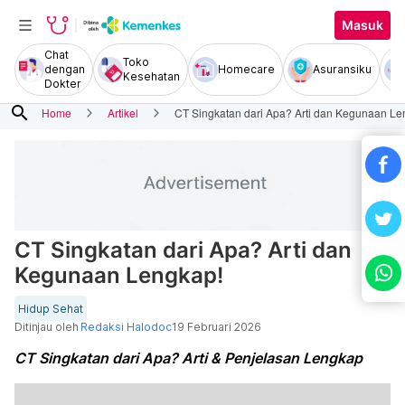
Masuk
Chat
Toko
dengan
Homecare
Asuransiku
Kesehatan
Dokter
search
Home
Artikel
CT Singkatan dari Apa? Arti dan Kegunaan Le
CT Singkatan dari Apa? Arti dan
Kegunaan Lengkap!
Hidup Sehat
Ditinjau oleh
Redaksi Halodoc
19 Februari 2026
CT Singkatan dari Apa? Arti & Penjelasan Lengkap