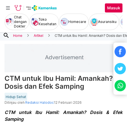
Masuk
Chat
Toko
dengan
Homecare
Asuransiku
Kesehatan
Dokter
search
Home
Artikel
CTM untuk Ibu Hamil: Amankah? Dosis dan E
CTM untuk Ibu Hamil: Amankah?
Dosis dan Efek Samping
Hidup Sehat
Ditinjau oleh
Redaksi Halodoc
12 Februari 2026
CTM untuk Ibu Hamil: Amankah? Dosis & Efek
Samping