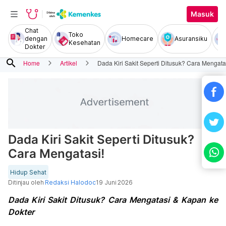
Masuk
Chat
Toko
dengan
Homecare
Asuransiku
Kesehatan
Dokter
search
Home
Artikel
Dada Kiri Sakit Seperti Ditusuk? Cara Mengata
Dada Kiri Sakit Seperti Ditusuk?
Cara Mengatasi!
Hidup Sehat
Ditinjau oleh
Redaksi Halodoc
19 Juni 2026
Dada Kiri Sakit Ditusuk? Cara Mengatasi & Kapan ke
Dokter