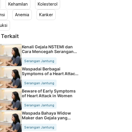
Kehamilan
Kolesterol
nsi
Anemia
Kanker
uksi
 Terkait
Kenali Gejala NSTEMI dan
Cara Mencegah Serangan
Jantung
Serangan Jantung
Waspadai Berbagai
Symptoms of a Heart Attack
Sejak Dini
Serangan Jantung
Beware of Early Symptoms
of Heart Attack in Women
Serangan Jantung
Waspada Bahaya Widow
Maker dan Gejala yang
Sering Diabaikan
Serangan Jantung