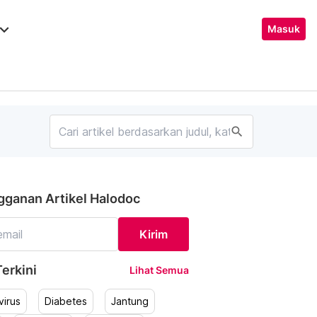
ard_arrow_down
Masuk
search
gganan Artikel Halodoc
Kirim
erkini
Lihat Semua
irus
Diabetes
Jantung