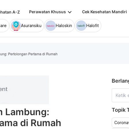
keyboard_arrow_down
keybo
Perawatan Khusus
Cek Kesehatan Mandiri
hatan A-Z
are
Asuransiku
Haloskin
Halofit
ng: Pertolongan Pertama di Rumah
Berlan
m Lambung:
Topik T
tama di Rumah
Coronav