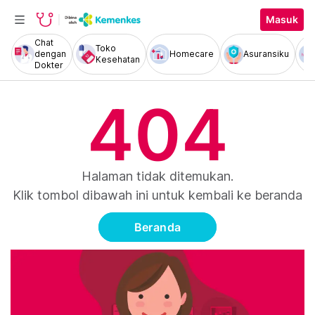
Masuk
Chat
Toko
dengan
Homecare
Asuransiku
Kesehatan
Dokter
404
Halaman tidak ditemukan.
Klik tombol dibawah ini untuk kembali ke beranda
Beranda