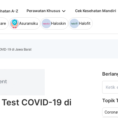
keyboard_arrow_down
keybo
Perawatan Khusus
Cek Kesehatan Mandiri
hatan A-Z
are
Asuransiku
Haloskin
Halofit
COVID-19 di Jawa Barat
Berlan
u Test COVID-19 di
Topik T
Coronav