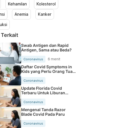
Kehamilan
Kolesterol
nsi
Anemia
Kanker
uksi
 Terkait
Swab Antigen dan Rapid
Antigen, Sama atau Beda?
6 menit
Coronavirus
Daftar Covid Symptoms in
Kids yang Perlu Orang Tua
Tahu
Coronavirus
Update Florida Covid
Terbaru Untuk Liburan
Makin Aman
Coronavirus
Mengenal Tanda Razor
Blade Covid Pada Paru
Coronavirus