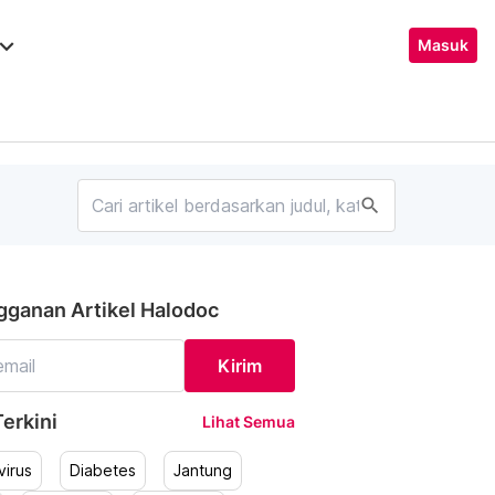
ard_arrow_down
Masuk
search
gganan Artikel Halodoc
Kirim
erkini
Lihat Semua
irus
Diabetes
Jantung