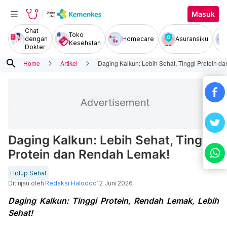
Masuk
Chat
Toko
dengan
Homecare
Asuransiku
Kesehatan
Dokter
search
Home
Artikel
Daging Kalkun: Lebih Sehat, Tinggi Protein 
Daging Kalkun: Lebih Sehat, Tinggi
Protein dan Rendah Lemak!
Hidup Sehat
Ditinjau oleh
Redaksi Halodoc
12 Juni 2026
Daging Kalkun: Tinggi Protein, Rendah Lemak, Lebih
Sehat!