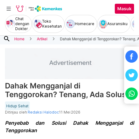
Masuk
Chat
Toko
dengan
Homecare
Asuransiku
Kesehatan
Dokter
search
Home
Artikel
Dahak Mengganjal di Tenggorokan? Tenang, A
Dahak Mengganjal di
Tenggorokan? Tenang, Ada Solusi!
Hidup Sehat
Ditinjau oleh
Redaksi Halodoc
11 Mei 2026
Penyebab dan Solusi Dahak Mengganjal di
Tenggorokan