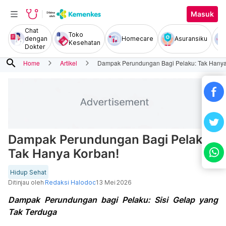
Masuk
Chat
Toko
dengan
Homecare
Asuransiku
Kesehatan
Dokter
search
Home
Artikel
Dampak Perundungan Bagi Pelaku: Tak Hanya
Dampak Perundungan Bagi Pelaku:
Tak Hanya Korban!
Hidup Sehat
Ditinjau oleh
Redaksi Halodoc
13 Mei 2026
Dampak Perundungan bagi Pelaku: Sisi Gelap yang
Tak Terduga