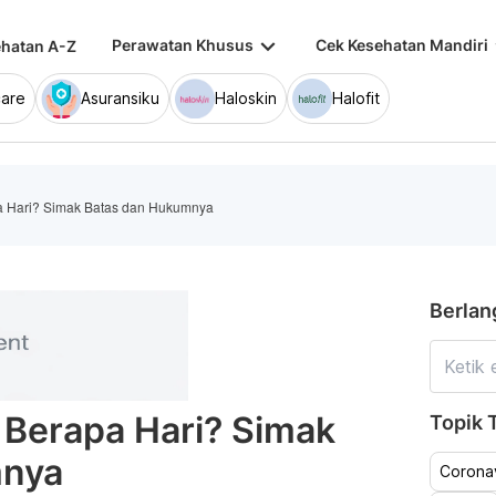
keyboard_arrow_down
keybo
Perawatan Khusus
Cek Kesehatan Mandiri
hatan A-Z
are
Asuransiku
Haloskin
Halofit
a Hari? Simak Batas dan Hukumnya
Berlan
 Berapa Hari? Simak
Topik T
mnya
Coronav