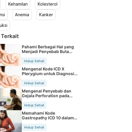
Kehamilan
Kolesterol
nsi
Anemia
Kanker
uksi
 Terkait
Pahami Berbagai Hal yang
Menjadi Penyebab Buta
Warna
Hidup Sehat
Mengenal Kode ICD X
Pterygium untuk Diagnosis
Mata
Hidup Sehat
Mengenal Penyebab dan
Gejala Perforation pada
Tubuh
Hidup Sehat
Memahami Kode
Gastropathy ICD 10 dalam
Rekam Medis Pasien
Hidup Sehat