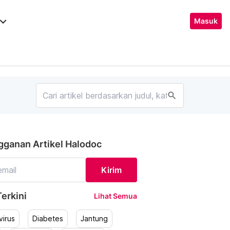
ard_arrow_down
Masuk
search
gganan Artikel Halodoc
Kirim
erkini
Lihat Semua
irus
Diabetes
Jantung