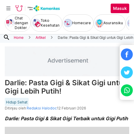
Masuk
Chat
Toko
dengan
Homecare
Asuransiku
Kesehatan
Dokter
search
Home
Artikel
Darlie: Pasta Gigi & Sikat Gigi untuk Gigi Lebih
Darlie: Pasta Gigi & Sikat Gigi untuk
Gigi Lebih Putih!
Hidup Sehat
Ditinjau oleh
Redaksi Halodoc
12 Februari 2026
Darlie: Pasta Gigi & Sikat Gigi Terbaik untuk Gigi Putih