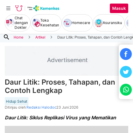
Masuk
Chat
Toko
dengan
Homecare
Asuransiku
Kesehatan
Dokter
search
Home
Artikel
Daur Litik: Proses, Tahapan, dan Contoh Leng
Daur Litik: Proses, Tahapan, dan
Contoh Lengkap
Hidup Sehat
Ditinjau oleh
Redaksi Halodoc
23 Juni 2026
Daur Litik: Siklus Replikasi Virus yang Mematikan