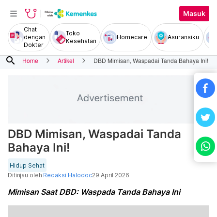
Masuk
Chat
Toko
dengan
Homecare
Asuransiku
Kesehatan
Dokter
search
Home
Artikel
DBD Mimisan, Waspadai Tanda Bahaya Ini!
DBD Mimisan, Waspadai Tanda
Bahaya Ini!
Hidup Sehat
Ditinjau oleh
Redaksi Halodoc
29 April 2026
Mimisan Saat DBD: Waspada Tanda Bahaya Ini