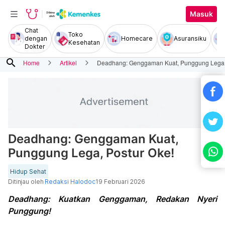
Masuk
Chat
Toko
dengan
Homecare
Asuransiku
Kesehatan
Dokter
search
Home
Artikel
Deadhang: Genggaman Kuat, Punggung Lega, 
Deadhang: Genggaman Kuat,
Punggung Lega, Postur Oke!
Hidup Sehat
Ditinjau oleh
Redaksi Halodoc
19 Februari 2026
Deadhang: Kuatkan Genggaman, Redakan Nyeri
Punggung!