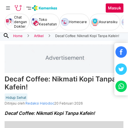
Masuk
Chat
Toko
dengan
Homecare
Asuransiku
Kesehatan
Dokter
search
Home
Artikel
Decaf Coffee: Nikmati Kopi Tanpa Kafein!
Decaf Coffee: Nikmati Kopi Tanpa
Kafein!
Hidup Sehat
Ditinjau oleh
Redaksi Halodoc
20 Februari 2026
Decaf Coffee: Nikmati Kopi Tanpa Kafein!