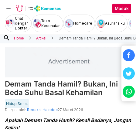
Masuk
Chat
Toko
dengan
Homecare
Asuransiku
Kesehatan
Dokter
search
Home
Artikel
Demam Tanda Hamil? Bukan, Ini Beda Suhu B
Demam Tanda Hamil? Bukan, Ini
Beda Suhu Basal Kehamilan
Hidup Sehat
Ditinjau oleh
Redaksi Halodoc
27 Maret 2026
Apakah Demam Tanda Hamil? Kenali Bedanya, Jangan
Keliru!