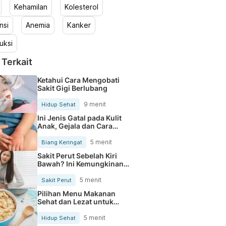
Kehamilan
Kolesterol
nsi
Anemia
Kanker
uksi
 Terkait
Ketahui Cara Mengobati
Sakit Gigi Berlubang
9 menit
Hidup Sehat
Ini Jenis Gatal pada Kulit
Anak, Gejala dan Cara
Mengobatinya
5 menit
Biang Keringat
Sakit Perut Sebelah Kiri
Bawah? Ini Kemungkinan
Penyebabnya
5 menit
Sakit Perut
Pilihan Menu Makanan
Sehat dan Lezat untuk
Mengurangi Kolesterol
5 menit
Hidup Sehat