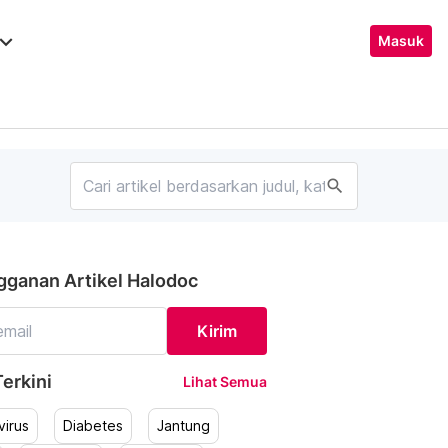
ard_arrow_down
Masuk
search
gganan Artikel Halodoc
Kirim
erkini
Lihat Semua
irus
Diabetes
Jantung