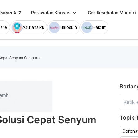
keyboard_arrow_down
keybo
Perawatan Khusus
Cek Kesehatan Mandiri
hatan A-Z
are
Asuransiku
Haloskin
Halofit
i Cepat Senyum Sempurna
Berlan
Solusi Cepat Senyum
Topik T
Coronav