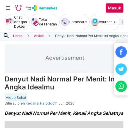
Masuk
Chat
Toko
dengan
Homecare
Asuransiku
Kesehatan
Dokter
search
Home
Artikel
Denyut Nadi Normal Per Menit: Ini Angka Idea
Denyut Nadi Normal Per Menit: Ini
Angka Idealmu
Hidup Sehat
Ditinjau oleh
Redaksi Halodoc
11 Juni 2026
Denyut Nadi Normal Per Menit, Kenali Angka Sehatnya