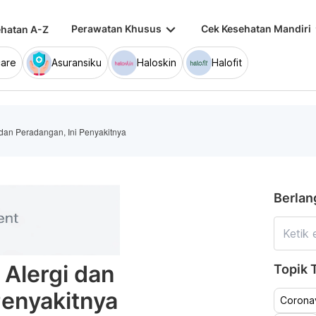
keyboard_arrow_down
keybo
Perawatan Khusus
Cek Kesehatan Mandiri
hatan A-Z
are
Asuransiku
Haloskin
Halofit
 dan Peradangan, Ini Penyakitnya
Berlan
 Alergi dan
Topik T
Penyakitnya
Coronav