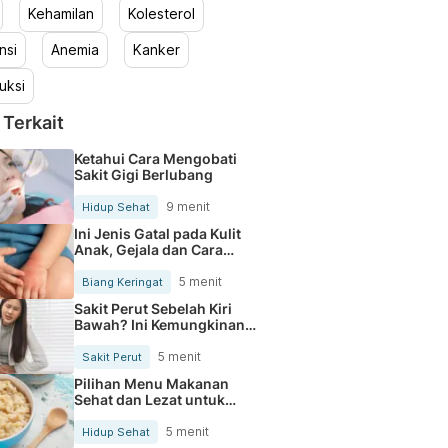
Kehamilan
Kolesterol
nsi
Anemia
Kanker
uksi
 Terkait
Ketahui Cara Mengobati
Sakit Gigi Berlubang
9 menit
Hidup Sehat
Ini Jenis Gatal pada Kulit
Anak, Gejala dan Cara
Mengobatinya
5 menit
Biang Keringat
Sakit Perut Sebelah Kiri
Bawah? Ini Kemungkinan
Penyebabnya
5 menit
Sakit Perut
Pilihan Menu Makanan
Sehat dan Lezat untuk
Mengurangi Kolesterol
5 menit
Hidup Sehat