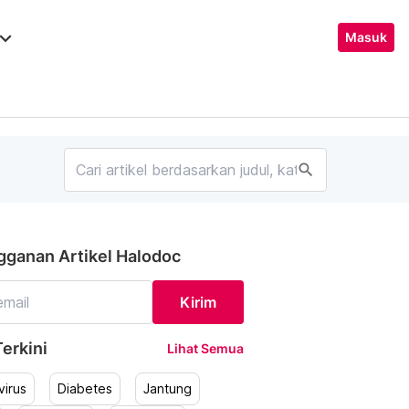
ard_arrow_down
Masuk
search
gganan Artikel Halodoc
Kirim
erkini
Lihat Semua
irus
Diabetes
Jantung