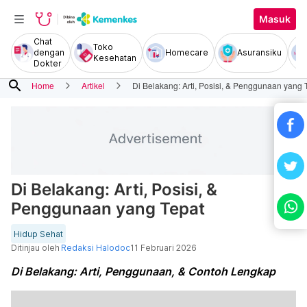
Masuk
Chat
Toko
dengan
Homecare
Asuransiku
Kesehatan
Dokter
search
Home
Artikel
Di Belakang: Arti, Posisi, & Penggunaan yang 
Di Belakang: Arti, Posisi, &
Penggunaan yang Tepat
Hidup Sehat
Ditinjau oleh
Redaksi Halodoc
11 Februari 2026
Di Belakang: Arti, Penggunaan, & Contoh Lengkap