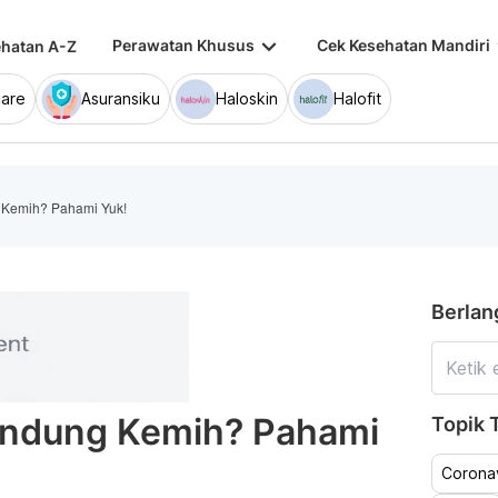
keyboard_arrow_down
keybo
Perawatan Khusus
Cek Kesehatan Mandiri
hatan A-Z
are
Asuransiku
Haloskin
Halofit
 Kemih? Pahami Yuk!
Berlan
andung Kemih? Pahami
Topik T
Coronav