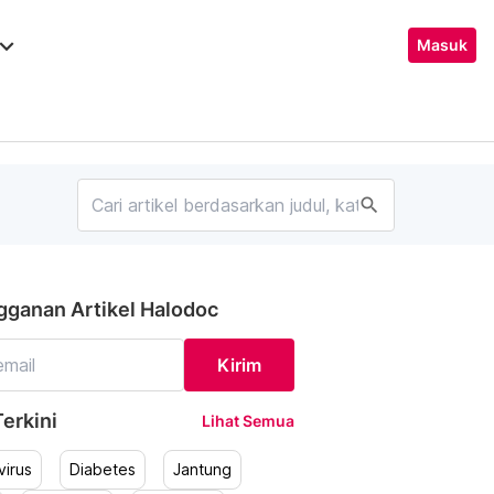
ard_arrow_down
Masuk
search
gganan Artikel Halodoc
Kirim
erkini
Lihat Semua
irus
Diabetes
Jantung