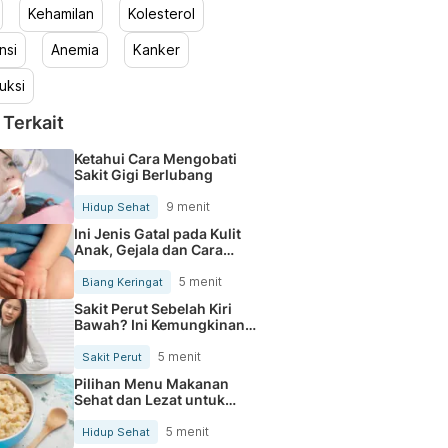
Kehamilan
Kolesterol
nsi
Anemia
Kanker
uksi
 Terkait
Ketahui Cara Mengobati
Sakit Gigi Berlubang
9 menit
Hidup Sehat
Ini Jenis Gatal pada Kulit
Anak, Gejala dan Cara
Mengobatinya
5 menit
Biang Keringat
Sakit Perut Sebelah Kiri
Bawah? Ini Kemungkinan
Penyebabnya
5 menit
Sakit Perut
Pilihan Menu Makanan
Sehat dan Lezat untuk
Mengurangi Kolesterol
5 menit
Hidup Sehat