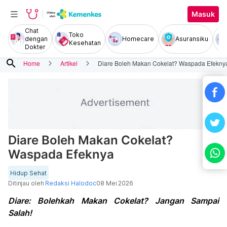
Masuk
Chat
Toko
dengan
Homecare
Asuransiku
Kesehatan
Dokter
search
Home
Artikel
Diare Boleh Makan Cokelat? Waspada Efekny
Diare Boleh Makan Cokelat?
Waspada Efeknya
Hidup Sehat
Ditinjau oleh
Redaksi Halodoc
08 Mei 2026
Diare: Bolehkah Makan Cokelat? Jangan Sampai
Salah!