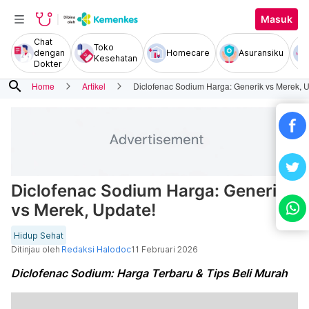
Masuk
Chat
Toko
dengan
Homecare
Asuransiku
Kesehatan
Dokter
search
Home
Artikel
Diclofenac Sodium Harga: Generik vs Merek, 
Diclofenac Sodium Harga: Generik
vs Merek, Update!
Hidup Sehat
Ditinjau oleh
Redaksi Halodoc
11 Februari 2026
Diclofenac Sodium: Harga Terbaru & Tips Beli Murah