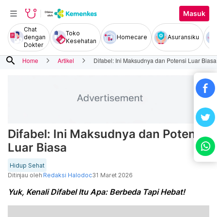
Masuk
Chat
Toko
dengan
Homecare
Asuransiku
Kesehatan
Dokter
search
Home
Artikel
Difabel: Ini Maksudnya dan Potensi Luar Biasa
Difabel: Ini Maksudnya dan Potensi
Luar Biasa
Hidup Sehat
Ditinjau oleh
Redaksi Halodoc
31 Maret 2026
Yuk, Kenali Difabel Itu Apa: Berbeda Tapi Hebat!