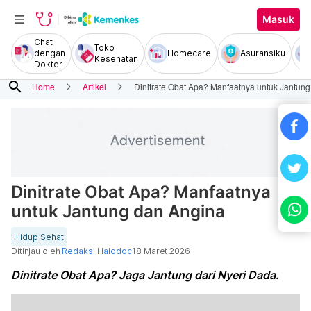
Masuk
Chat
Toko
dengan
Homecare
Asuransiku
Kesehatan
Dokter
search
Home
Artikel
Dinitrate Obat Apa? Manfaatnya untuk Jantun
Dinitrate Obat Apa? Manfaatnya
untuk Jantung dan Angina
Hidup Sehat
Ditinjau oleh
Redaksi Halodoc
18 Maret 2026
Dinitrate Obat Apa? Jaga Jantung dari Nyeri Dada.