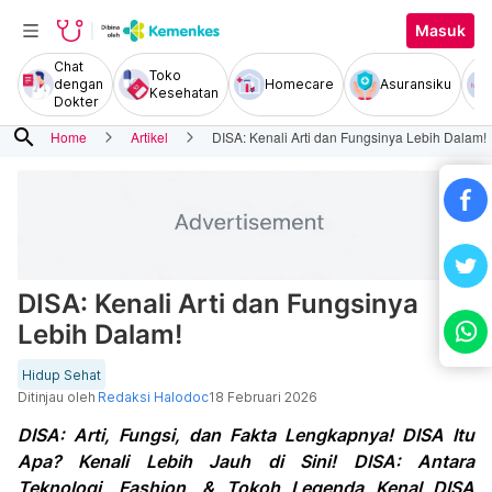
Masuk
Chat
Toko
dengan
Homecare
Asuransiku
Kesehatan
Dokter
search
Home
Artikel
DISA: Kenali Arti dan Fungsinya Lebih Dalam!
DISA: Kenali Arti dan Fungsinya
Lebih Dalam!
Hidup Sehat
Ditinjau oleh
Redaksi Halodoc
18 Februari 2026
DISA: Arti, Fungsi, dan Fakta Lengkapnya! DISA Itu
Apa? Kenali Lebih Jauh di Sini! DISA: Antara
Teknologi, Fashion, & Tokoh Legenda Kenal DISA