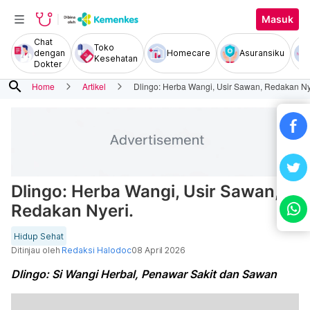
Masuk
Chat
Toko
dengan
Homecare
Asuransiku
Kesehatan
Dokter
search
Home
Artikel
Dlingo: Herba Wangi, Usir Sawan, Redakan Ny
Dlingo: Herba Wangi, Usir Sawan,
Redakan Nyeri.
Hidup Sehat
Ditinjau oleh
Redaksi Halodoc
08 April 2026
Dlingo: Si Wangi Herbal, Penawar Sakit dan Sawan