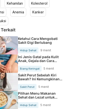
Kehamilan
Kolesterol
nsi
Anemia
Kanker
uksi
 Terkait
Ketahui Cara Mengobati
Sakit Gigi Berlubang
9 menit
Hidup Sehat
Ini Jenis Gatal pada Kulit
Anak, Gejala dan Cara
Mengobatinya
5 menit
Biang Keringat
Sakit Perut Sebelah Kiri
Bawah? Ini Kemungkinan
Penyebabnya
5 menit
Sakit Perut
Pilihan Menu Makanan
Sehat dan Lezat untuk
Mengurangi Kolesterol
5 menit
Hidup Sehat