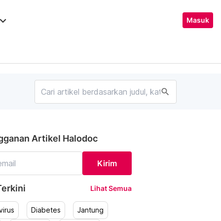
ard_arrow_down
Masuk
search
gganan Artikel Halodoc
Kirim
erkini
Lihat Semua
irus
Diabetes
Jantung