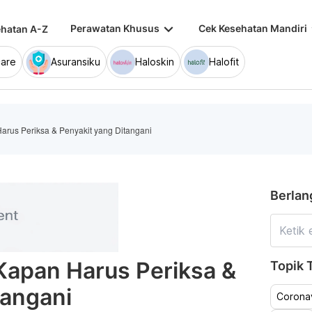
keyboard_arrow_down
keybo
Perawatan Khusus
Cek Kesehatan Mandiri
hatan A-Z
are
Asuransiku
Haloskin
Halofit
arus Periksa & Penyakit yang Ditangani
Berlan
Kapan Harus Periksa &
Topik T
tangani
Coronav