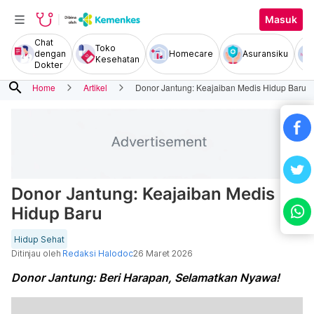
Masuk
Chat
Toko
dengan
Homecare
Asuransiku
Kesehatan
Dokter
search
Home
Artikel
Donor Jantung: Keajaiban Medis Hidup Baru
Donor Jantung: Keajaiban Medis
Hidup Baru
Hidup Sehat
Ditinjau oleh
Redaksi Halodoc
26 Maret 2026
Donor Jantung: Beri Harapan, Selamatkan Nyawa!