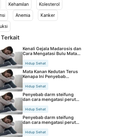
Kehamilan
Kolesterol
nsi
Anemia
Kanker
uksi
 Terkait
Kenali Gejala Madarosis dan
Cara Mengatasi Bulu Mata
Rontok
Hidup Sehat
Mata Kanan Kedutan Terus
Kenapa Ini Penyebab
Medisnya
Hidup Sehat
Penyebab darm steifung
dan cara mengatasi perut
kaku secara alami
Hidup Sehat
Penyebab darm steifung
dan cara mengatasi perut
kaku secara alami
Hidup Sehat