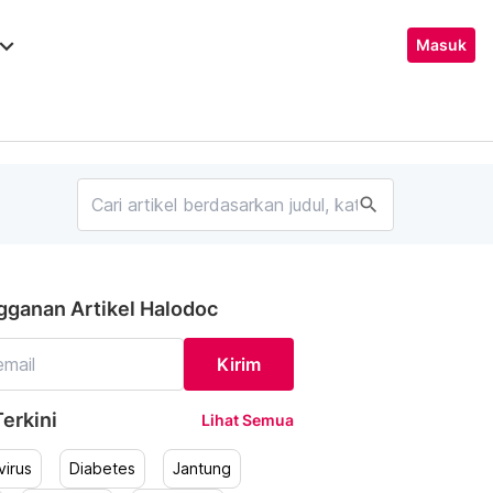
ard_arrow_down
Masuk
search
gganan Artikel Halodoc
Kirim
erkini
Lihat Semua
irus
Diabetes
Jantung