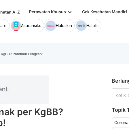
keyboard_arrow_down
keybo
Perawatan Khusus
Cek Kesehatan Mandiri
hatan A-Z
are
Asuransiku
Haloskin
Halofit
er KgBB? Panduan Lengkap!
Berlan
Anak per KgBB?
Topik T
p!
Coronav