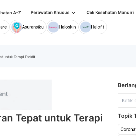
keyboard_arrow_down
keybo
Perawatan Khusus
Cek Kesehatan Mandiri
hatan A-Z
are
Asuransiku
Haloskin
Halofit
t untuk Terapi Efektif
Berlan
ran Tepat untuk Terapi
Topik T
Coronav