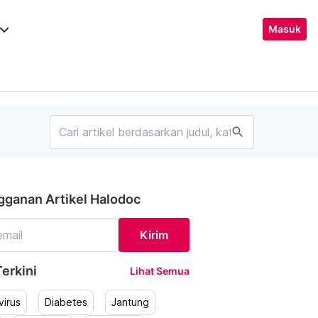
ard_arrow_down
Masuk
search
gganan Artikel Halodoc
Kirim
erkini
Lihat Semua
irus
Diabetes
Jantung