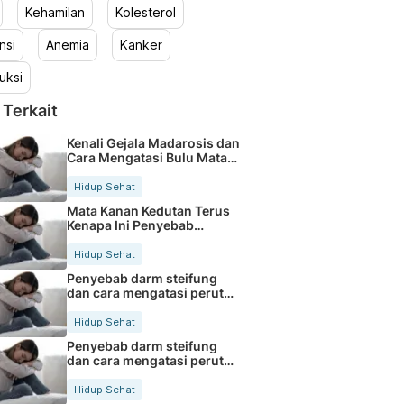
Kehamilan
Kolesterol
nsi
Anemia
Kanker
uksi
 Terkait
Kenali Gejala Madarosis dan
Cara Mengatasi Bulu Mata
Rontok
Hidup Sehat
Mata Kanan Kedutan Terus
Kenapa Ini Penyebab
Medisnya
Hidup Sehat
Penyebab darm steifung
dan cara mengatasi perut
kaku secara alami
Hidup Sehat
Penyebab darm steifung
dan cara mengatasi perut
kaku secara alami
Hidup Sehat